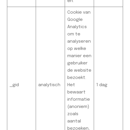
en.
Cookie van
Google
Analytics
om te
analyseren
op welke
manier een
gebruiker
de website
bezoekt.
_gid
analytisch
Het
1 dag
bewaart
informatie
(anoniem)
zoals
aantal
bezoeken,