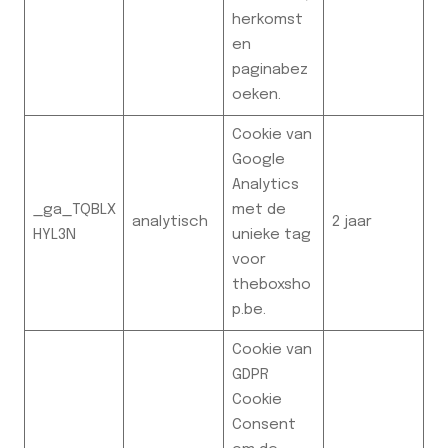
herkomst
en
paginabez
oeken.
Cookie van
Google
Analytics
_ga_TQBLX
met de
analytisch
2 jaar
HYL3N
unieke tag
voor
theboxsho
p.be.
Cookie van
GDPR
Cookie
Consent