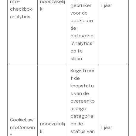
nfo-
noodzakelij
gebruiker
1 jaar
checkbox-
k
voor de
analytics
cookies in
de
categorie
“Analytics”
op te
slaan.
Registreer
t de
knopstatu
s van de
overeenko
mstige
categorie
CookieLawI
noodzakelij
en de
nfoConsen
1 jaar
k
status van
t